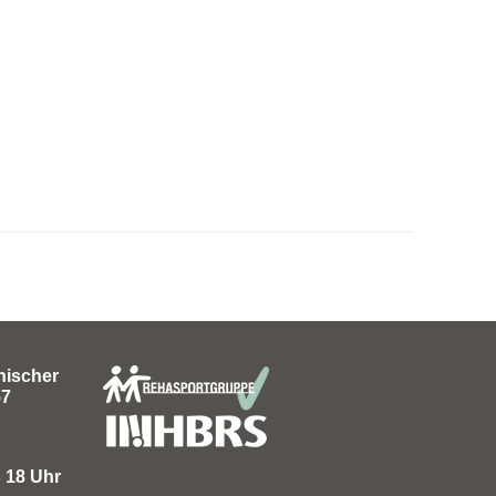
nischer
57
s 18 Uhr