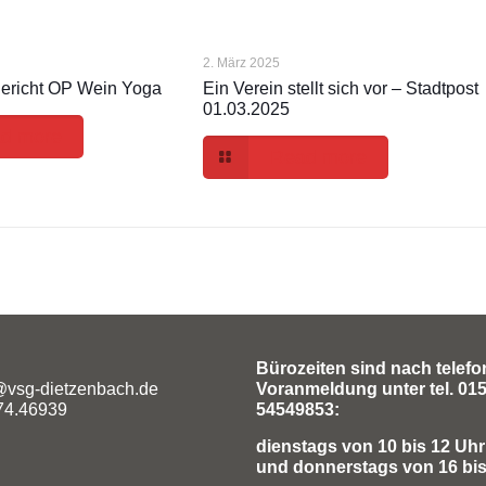
2. März 2025
Bericht OP Wein Yoga
Ein Verein stellt sich vor – Stadtpost
01.03.2025
d more
Read more
Bürozeiten sind nach telefo
@vsg-dietzenbach.de
Voranmeldung unter tel. 01
74.46939
54549853:
dienstags von 10 bis 12 Uhr
und
donnerstags von 16 bi